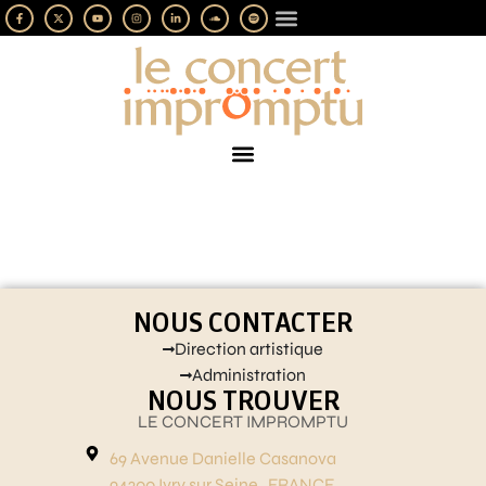
LES IMPROMPTUS
SOUTENEZ-NOUS
NOUS CONTACTER
Direction artistique
Administration
NOUS TROUVER
LE CONCERT IMPROMPTU
69 Avenue Danielle Casanova
94200 Ivry sur Seine , FRANCE