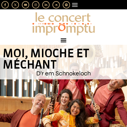
LES IMPROMPTUS
SOUTENEZ-NOUS
MOI, MIOCHE ET
MÉCHANT
D'r em Schnokeloch