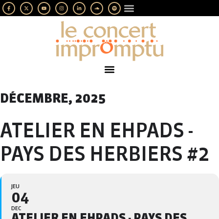
LES IMPROMPTUS
SOUTENEZ-NOUS
DÉCEMBRE, 2025
ATELIER EN EHPADS -
PAYS DES HERBIERS #2
JEU
04
DEC
ATELIER EN EHPADS - PAYS DES