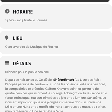
HORAIRE
14 Mars 2025 Toute la Journée
LIEU
Conservatoire de Musique de Fresnes
DÉTAILS
Séances pour le public scolaire
Depuis sa naissance au Xe siècle,
Shâhnâmeh
(Le Livre des Rois),
l’épopée persane de Ferdowski suscite les passions. Mille ans plus tard,
la compositrice et créatrice Golfam Khayam peint les portraits de
quatre héroïnes qui incarnent le courage, l’abnégation, la résilience et la
force intrinsèque, toujours nimbées de joie et de lumière. Sur scène, Le
Concert impromptu joue une plongée immersive dans un univers de
Mille et une Nuits et de motifs abstraits : senteurs de musc, de safran,
miroirs d’eau où la lune se reflète à l’envi.