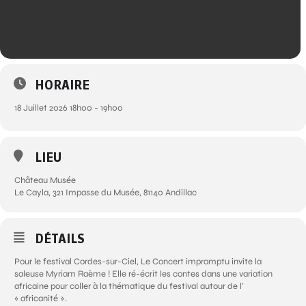
HORAIRE
18 Juillet 2026 18h00 - 19h00
LIEU
Château Musée
Le Cayla, 321 Impasse du Musée, 81140 Andillac
DÉTAILS
Pour le festival Cordes-sur-Ciel, Le Concert impromptu invite la
saleuse Myriam Raème ! Elle ré-écrit les contes dans une variation
africaine pour coller à la thématique du festival autour de l’
« africanité ».