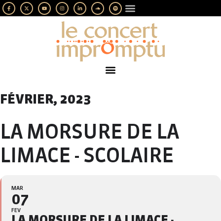
LES IMPROMPTUS
SOUTENEZ-NOUS
FÉVRIER, 2023
LA MORSURE DE LA
LIMACE - SCOLAIRE
MAR
07
FEV
LA MORSURE DE LA LIMACE -