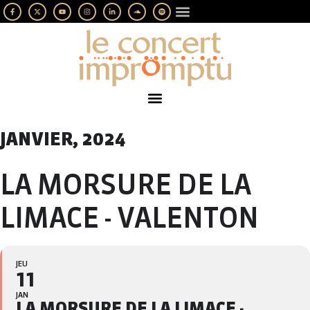
LES IMPROMPTUS
SOUTENEZ-NOUS
JANVIER, 2024
LA MORSURE DE LA
LIMACE - VALENTON
JEU
11
JAN
LA MORSURE DE LA LIMACE -